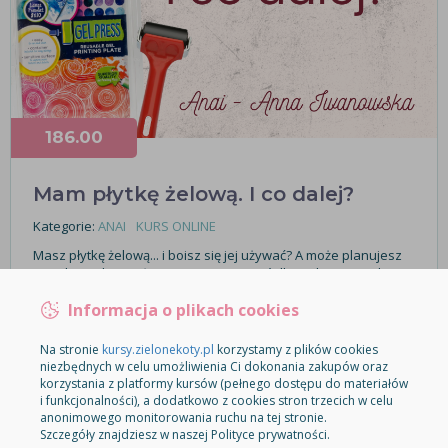
186.00
Mam płytkę żelową. I co dalej?
Kategorie:
ANAI
KURS ONLINE
Masz płytkę żelową... i boisz się jej używać? A może planujesz
jej zakup, ale wciąż nie wiesz, czy to coś dla Ciebie? Nasz kurs
pokaże Ci różne możliwe techniki i…
Informacja o plikach cookies
SPRZEDAŻ WYŁĄCZONA
Na stronie
kursy.zielonekoty.pl
korzystamy z plików cookies
niezbędnych w celu umożliwienia Ci dokonania zakupów oraz
korzystania z platformy kursów (pełnego dostępu do materiałów
i funkcjonalności), a dodatkowo z cookies stron trzecich w celu
anonimowego monitorowania ruchu na tej stronie.
Szczegóły znajdziesz w naszej Polityce prywatności.