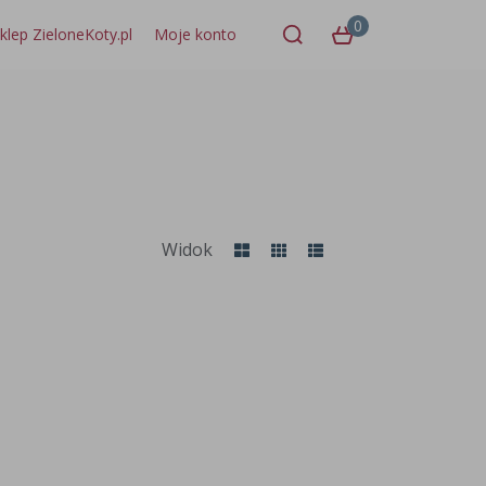
0
klep ZieloneKoty.pl
Moje konto
Widok