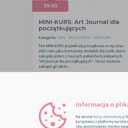
39.00
MINI-KURS: Art Journal dla
początkujących
Kategorie:
ANAI
ART JOURNAL
MINI KURS
Ten MINI-KURS pojawił się początkowo w styczniu
2025 roku jako bonusowy dodatek dla osób, które
zakupiły jeden z naszych pakietów kreatywnych
"Art Journal dla początkujących". Teraz możecie
zakupić go także…
SPRZEDAŻ WYŁĄCZONA
Informacja o plik
Na stronie
kursy.zielonekoty.pl
k
korzystania z platformy kursów 
celu anonimowego monitorowania